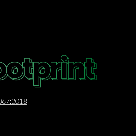
otprint
otprint
4067:2018