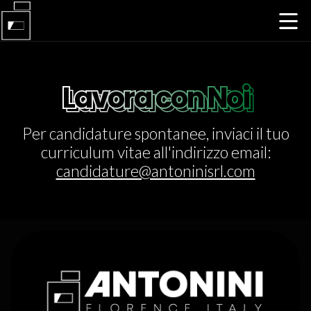
Lavora con Noi
Lavora con Noi
Per candidature spontanee, inviaci il tuo
curriculum vitae all'indirizzo email:
candidature@antoninisrl.com