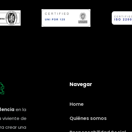
t
t
Navegar
Home
lencia
en la
Quiénes somos
a viviente de
ara crear una