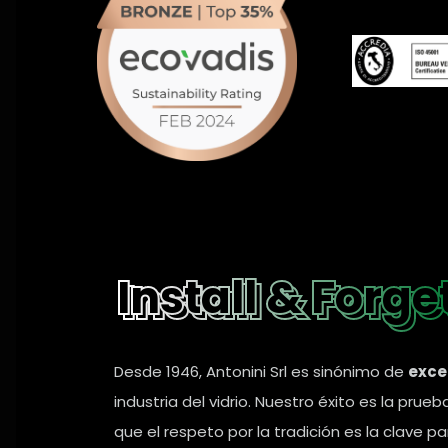
Install & Forge
Install & Forge
Desde 1946, Antonini Srl es sinónimo de
exce
industria del vidrio. Nuestro éxito es la prueb
que el respeto por la tradición es la clave p